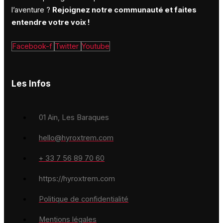
l’aventure ?
Rejoignez notre communauté et faites
entendre votre voix !
Facebook-f
Twitter
Youtube
Les Infos
01 Ain, Les Baraques
hello@hyroxtrem.com
+ 33 7 56 89 70 60
https://hyroxtrem.com
Politique de confidentialité
Mentions légales