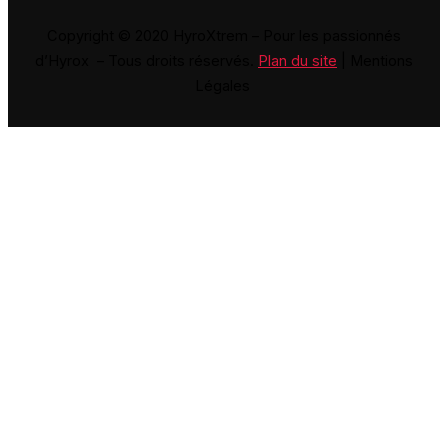
Copyright © 2020 HyroXtrem – Pour les passionnés
d’Hyrox – Tous droits réservés.
Plan du site
| Mentions
Légales