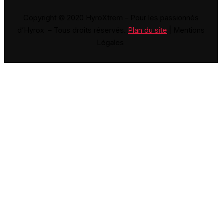
Copyright © 2020 HyroXtrem – Pour les passionnés
d’Hyrox – Tous droits réservés.
Plan du site
| Mentions
Légales