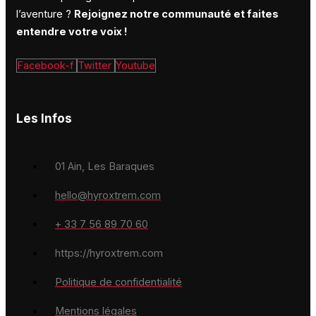
l’aventure ?
Rejoignez notre communauté et faites
entendre votre voix !
Facebook-f
Twitter
Youtube
Les Infos
01 Ain, Les Baraques
hello@hyroxtrem.com
+ 33 7 56 89 70 60
https://hyroxtrem.com
Politique de confidentialité
Mentions légales