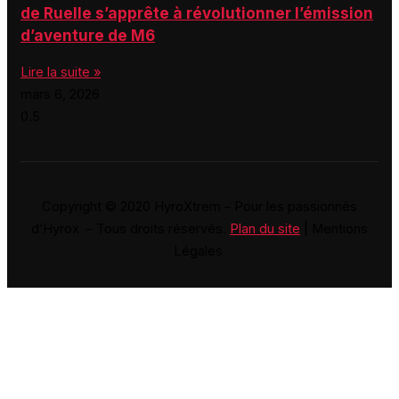
de Ruelle s’apprête à révolutionner l’émission
d’aventure de M6
Lire la suite »
mars 6, 2026
Copyright © 2020 HyroXtrem – Pour les passionnés
d’Hyrox – Tous droits réservés.
Plan du site
| Mentions
Légales