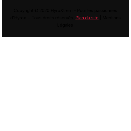
Copyright © 2020 HyroXtrem – Pour les passionnés
d’Hyrox – Tous droits réservés.
Plan du site
| Mentions
Légales