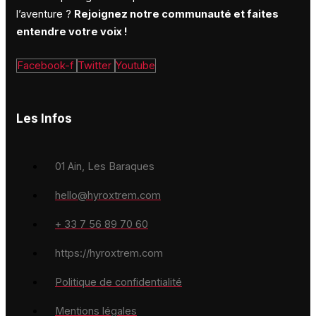
l’aventure ?
Rejoignez notre communauté et faites
entendre votre voix !
Facebook-f
Twitter
Youtube
Les Infos
01 Ain, Les Baraques
hello@hyroxtrem.com
+ 33 7 56 89 70 60
https://hyroxtrem.com
Politique de confidentialité
Mentions légales